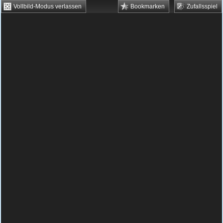
Vollbild-Modus verlassen
Bookmarken
Zufallsspiel
HTML5 Games
Browsergames
Downloadgames
Flash Games
Flashgames
›
Grips
›
Rätsel
›
Star Wars Quiz
Spielbeschreibung & Steuerung:
Star Wars
Quiz
Star Wars Quiz
Begib dich im kostenlosen Star Wars Quiz