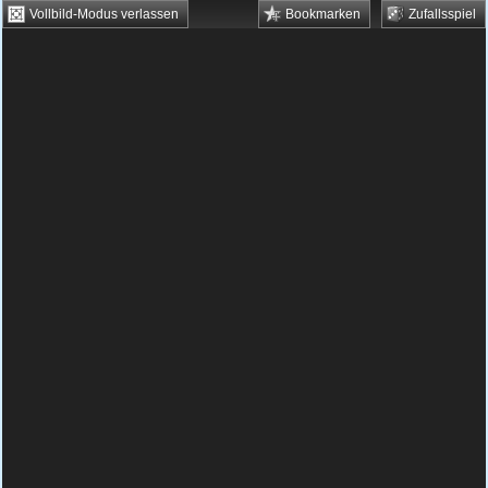
Vollbild-Modus verlassen
Bookmarken
Zufallsspiel
HTML5 Games
Browsergames
Downloadgames
Flash Games
Flashgames
›
Sport
›
Verschiedene
›
Squash
Spielbeschreibung & Steuerung:
Squash
Squash kostenlos online spielen
Hast du Lust auf eine Partie Squash? Wenn
ja, bist du bei diesem Spiel genau richtig!
Hier kannst du gegen deinen