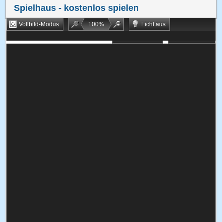
Spielhaus
- kostenlos spielen
Vollbild-Modus
100
%
Licht aus
Bookmarken
Zufallsspiel