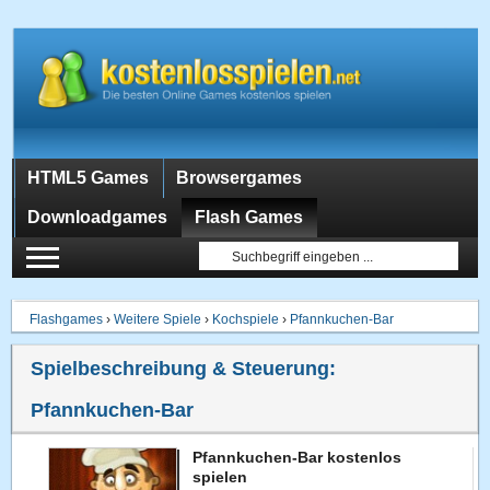
HTML5 Games
Browsergames
Downloadgames
Flash Games
Flashgames
›
Weitere Spiele
›
Kochspiele
›
Pfannkuchen-Bar
Spielbeschreibung & Steuerung:
Pfannkuchen-Bar
Pfannkuchen-Bar kostenlos
spielen