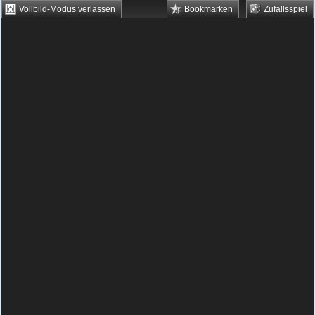
Vollbild-Modus verlassen
Bookmarken
Zufallsspiel
HTML5 Games
Browsergames
Downloadgames
Flash Games
Flashgames
›
Geschick
›
Verschiedene
›
Snowdens Leaks
Spielbeschreibung & Steuerung:
Snowdens
Leaks
Snowdens Leaks kostenlos
spielen