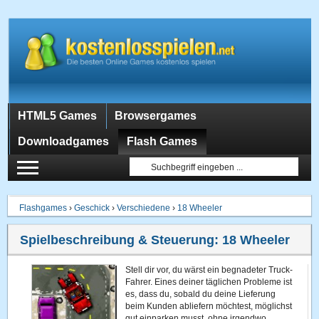
HTML5 Games
Browsergames
Downloadgames
Flash Games
Flashgames
›
Geschick
›
Verschiedene
›
18 Wheeler
Spielbeschreibung & Steuerung:
18 Wheeler
Stell dir vor, du wärst ein begnadeter Truck-
Fahrer. Eines deiner täglichen Probleme ist
es, dass du, sobald du deine Lieferung
beim Kunden abliefern möchtest, möglichst
gut einparken musst, ohne irgendwo