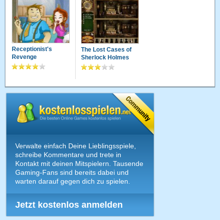
Receptionist's
The Lost Cases of
Revenge
Sherlock Holmes
Verwalte einfach Deine Lieblingsspiele,
schreibe Kommentare und trete in
Kontakt mit deinen Mitspielern. Tausende
Gaming-Fans sind bereits dabei und
warten darauf gegen dich zu spielen.
Jetzt kostenlos anmelden