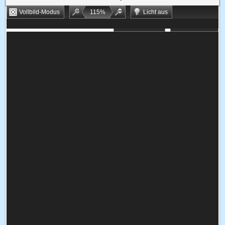
Vollbild-Modus
115
%
Licht aus
Bookmarken
Zufallsspiel