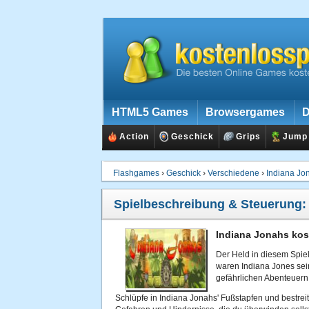
HTML5 Games
Browsergames
D
Action
Geschick
Grips
Jump
Flashgames
›
Geschick
›
Verschiedene
›
Indiana Jo
Spielbeschreibung & Steuerung
Indiana Jonahs kos
Der Held in diesem Spie
waren Indiana Jones sein
gefährlichen Abenteuern h
Schlüpfe in Indiana Jonahs' Fußstapfen und bestreite