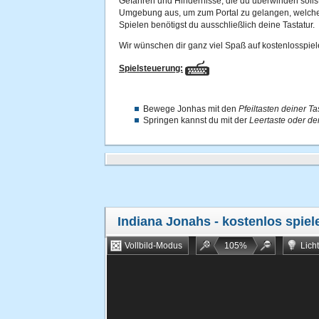
Gefahren und Hindernisse, die du überwinden sollst
Umgebung aus, um zum Portal zu gelangen, welches
Spielen benötigst du ausschließlich deine Tastatur.
Wir wünschen dir ganz viel Spaß auf kostenlosspiel
Spielsteuerung:
Bewege Jonhas mit den
Pfeiltasten deiner Ta
Springen kannst du mit der
Leertaste oder de
Indiana Jonahs
- kostenlos spiel
Vollbild-Modus
105
%
Lich