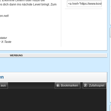
. Erklimme Leitern oder nutze die
 dich dann ins nächste Level bringt. Zum
en.net!
statur
r X-Taste
WERBUNG
en
t aus
Bookmarken
Zufallsspiel