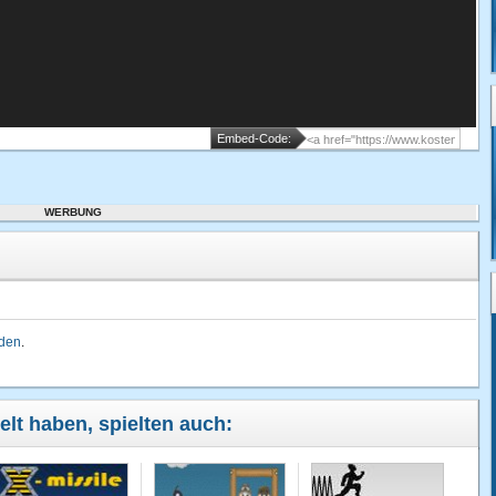
Embed-Code:
WERBUNG
lden
.
elt haben, spielten auch: