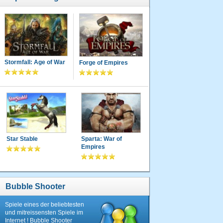
Stormfall: Age of War
Forge of Empires
Star Stable
Sparta: War of
Empires
Bubble Shooter
Spiele eines der beliebtesten
und mitreissensten Spiele im
Internet ! Bubble Shooter