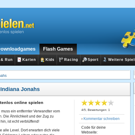
ownloadgames
Flash Games
 & Run
Karten
Kids
Racing
Sport
Weitere Spie
nahs
:
Indiana Jonahs
tenlos online spielen
4
/
5
, Bewertungen:
1
l muss ein entfernter Verwandter vom
. Die Ähnlichkeit und der Zug zu
›
Kommentar schreiben
in, ist echt verblüffend!
Code für deine
 alle Level. Dort erwarten dich viele
Webseite: