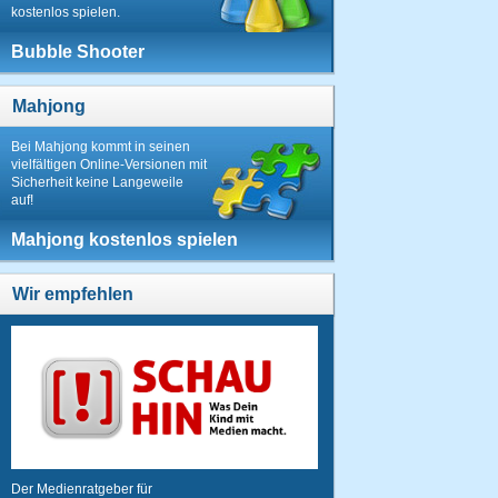
kostenlos spielen.
Bubble Shooter
Mahjong
Bei Mahjong kommt in seinen
vielfältigen Online-Versionen mit
Sicherheit keine Langeweile
auf!
Mahjong kostenlos spielen
Wir empfehlen
Der Medienratgeber für