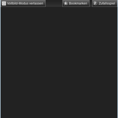
Vollbild-Modus verlassen
Bookmarken
Zufallsspiel
HTML5 Games
Browsergames
Downloadgames
Flash Games
Flashgames
›
Geschick
›
Snake
›
Snake - Das Original
Spielbeschreibung & Steuerung:
Snake - Das
Original
Snake ist zurück! Jeder kennt dieses witzige
Game als typischen Handygame bei den