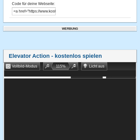
Code für deine Webseite:
WERBUNG
Elevator Action
- kostenlos spielen
Vollbild-Modus
115
%
Licht aus
Bookmarken
Zufallsspiel