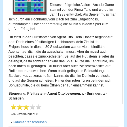
Dieses erfolgreiche Action - Arcade Game
stammt von der Firma Taito und wurde im
Jahr 1983 entwickelt. Als Spieler muss man
sich durch ein Hochhaus, vom Dach bis zum Erdgeschoss,
durchkämpfen. Unter anderem trug die Musik aus dem Spiel zum
großen Erfolg bei.
Du trittst in den Fußstapfen von Agent Otto. Dein Einsatz beginnt auf
dem Dach eines 30 stöckigen Hochhauses, dein Ziel ist das
Erdgeschoss. In diesen 30 Stockwerken warten viele feindliche
Agenten auf dich, die du ausschalten musst. Aber du musst auch
beachten, dass sie zurückschießen. Sei auf der Hut, denn je tiefer du
gelangst, desto schwieriger wird das Spiel. Nutze die Fahrstühle, um
nach unten zu gelangen. Du musst aber auch zwischenzeitlich auf
Rolltreppen ausweichen. Wenn es dir gelingt die Beleuchtung des
Stockwerkes zu zerschießen, kannst du dich im Dunkeln verstecken
und auf die Gegner schießen. Hinter den roten Türen befinden sich
Bonuspunkte, die du beim Öffnen der Tür. einsammeln kannst.
Steuerung: Pfeiltasten - Agent Otto bewegen; x - Springen; z -
Schießen.
3
/
5
, Bewertungen:
9
›
Kommentar schreiben