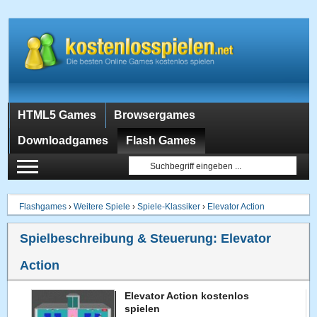
HTML5 Games
Browsergames
Downloadgames
Flash Games
Flashgames
›
Weitere Spiele
›
Spiele-Klassiker
›
Elevator Action
Spielbeschreibung & Steuerung:
Elevator
Action
Elevator Action kostenlos
spielen