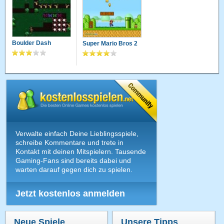
Boulder Dash
Super Mario Bros 2
Verwalte einfach Deine Lieblingsspiele,
schreibe Kommentare und trete in
Kontakt mit deinen Mitspielern. Tausende
Gaming-Fans sind bereits dabei und
warten darauf gegen dich zu spielen.
Jetzt kostenlos anmelden
Neue Spiele
Unsere Tipps