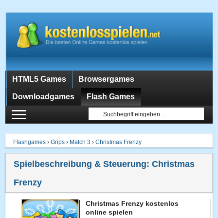
HTML5 Games
Browsergames
Downloadgames
Flash Games
Flashgames
›
Grips
›
Match 3
›
Christmas Frenzy
Spielbeschreibung & Steuerung:
Christmas
Frenzy
Christmas Frenzy kostenlos
online spielen