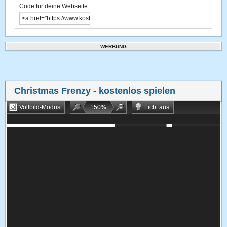
Code für deine Webseite:
WERBUNG
Christmas Frenzy
- kostenlos spielen
Vollbild-Modus
150
%
Licht aus
Bookmarken
Zufallsspiel