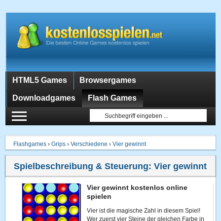
HTML5 Games
Browsergames
Downloadgames
Flash Games
Flashgames
›
Grips
›
Verschiedene
›
Vier gewinnt
Spielbeschreibung & Steuerung:
Vier gewinnt
Vier gewinnt kostenlos online
spielen
Vier ist die magische Zahl in diesem Spiel!
Wer zuerst vier Steine der gleichen Farbe in