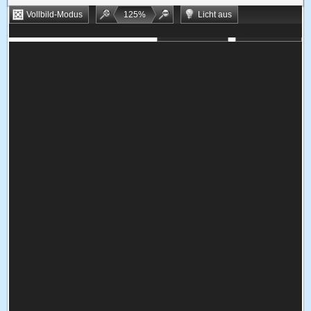
Vollbild-Modus
125
%
Licht aus
Bookmarken
Zufallsspiel