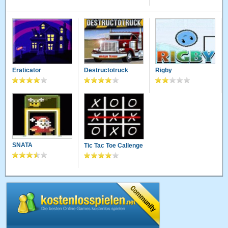
Eraticator
Destructotruck
Rigby
SNATA
Tic Tac Toe Callenge