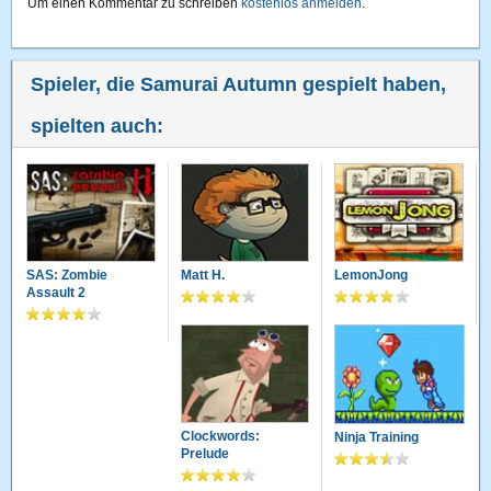
Um einen Kommentar zu schreiben
kostenlos anmelden
.
Spieler, die Samurai Autumn gespielt haben,
spielten auch:
SAS: Zombie
Matt H.
LemonJong
Assault 2
Clockwords:
Ninja Training
Prelude