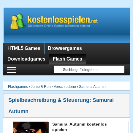
HTML5 Games
Browsergames
Downloadgames
Flash Games
Flashgames
›
Jump & Run
›
Verschiedene
›
Samurai Autumn
Spielbeschreibung & Steuerung:
Samurai
Autumn
Samurai Autumn kostenlos
spielen