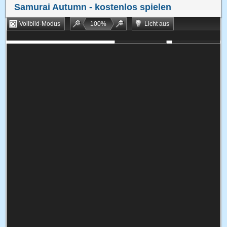
Samurai Autumn
- kostenlos spielen
Vollbild-Modus
100
%
Licht aus
Bookmarken
Zufallsspiel