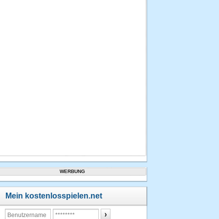
20.03.2013
um 19:36
Uhr
3.
ozzy
1382600
Punkte
20.03.2013
um 19:33
Uhr
4.
ozzy
994200
Punkte
20.03.2013
um 19:57
Uhr
5.
WERBUNG
hiesi49
857800
Punkte
Mein kostenlosspielen.net
27.12.2012
um 18:59
Uhr