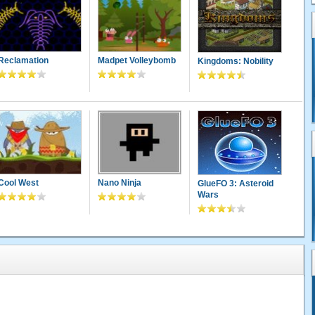
Reclamation
Madpet Volleybomb
Kingdoms: Nobility
Cool West
Nano Ninja
GlueFO 3: Asteroid
Wars