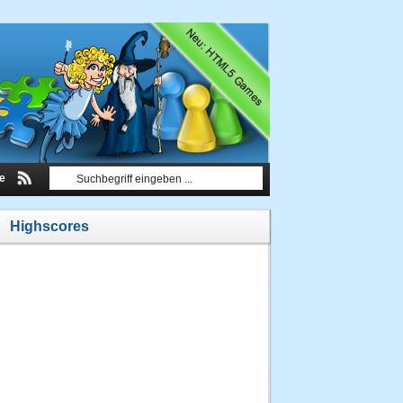
le
Highscores
1.
ozzy
1692700
Punkte
20.03.2013
um 19:41
Uhr
2.
ozzy
1585100
Punkte