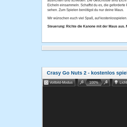
ausrichten und schießen. Die Geschosse sind Eich
Eicheln einsammeln. Schaffst du es, die geforderte
sehen. Zum Spielen benötigst du nur deine Maus.
Wir wünschen euch viel Spaß, auf kostenlosspielen.
Steuerung: Richte die Kanone mit der Maus aus. 
Crasy Go Nuts 2
- kostenlos spie
Vollbild-Modus
100
%
Lich