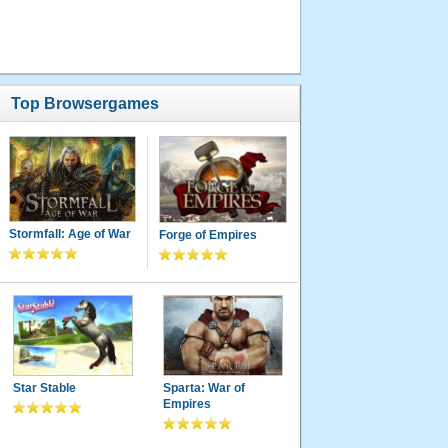
9.
ozzy
630500
Punkte
20.03.2013
Top Browsergames
um 19:32
Uhr
10.
uschiw
540800
Punkte
Stormfall: Age of War
Forge of Empires
15.05.2012
um 11:09
Uhr
11.
hiesi49
533800
Punkte
Star Stable
Sparta: War of
27.12.2012
Empires
um 18:47
Uhr