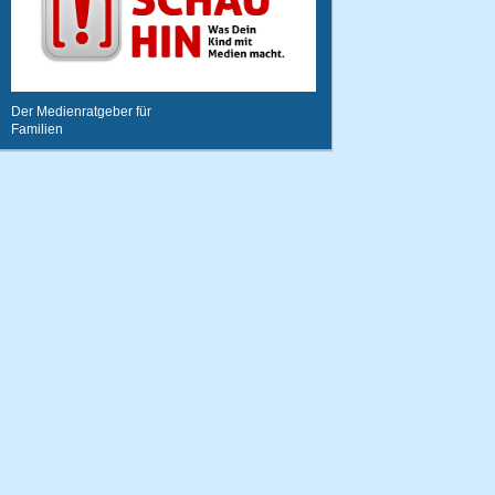
15.
Mike007
132800
Punkte
17.02.2013
Der Medienratgeber für
um 22:12
Familien
Uhr
16.
hiesi49
107700
Punkte
27.12.2012
um 18:38
Uhr