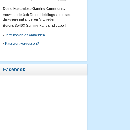
Deine kostenlose Gaming-Community
6.
Verwalte einfach Deine Lieblingsspiele und
hiesi49
diskutiere mit anderen Mitgliedern.
820400
Bereits 35463 Gaming-Fans sind dabei!
Punkte
›
Jetzt kostenlos anmelden
18.12.2012
um 18:41
›
Passwort vergessen?
Uhr
7.
ozzy
771400
Punkte
Facebook
20.03.2013
um 19:54
Uhr
8.
uschiw
690300
Punkte
15.05.2012
um 11:10
Uhr