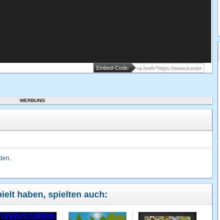
Embed-Code:
WERBUNG
lden
.
ielt haben, spielten auch: