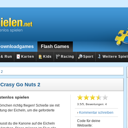
ownloadgames
Flash Games
 & Run
Karten
Kids
Racing
Sport
Weitere Spie
 2
:
Crasy Go Nuts 2
stenlos spielen
3.5
/
5
, Bewertungen:
4
rnchen richtig fliegen! Schieße sie mit
tung der Eicheln, um die geforderte
›
Kommentar schreiben
Code für deine
musst du die Kanone auf die Eicheln
Webseite: