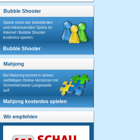
12.
Bubble Shooter
ozzy
424500
Spiele eines der beliebtesten
Punkte
und mitreissensten Spiele im
20.03.2013
Internet ! Bubble Shooter
um 19:31
kostenlos spielen.
Uhr
Bubble Shooter
13.
hiesi49
Mahjong
392500
Punkte
Bei Mahjong kommt in seinen
27.12.2012
vielfältigen Online-Versionen mit
um 18:43
Sicherheit keine Langeweile
Uhr
auf!
14.
Mahjong kostenlos spielen
Mike007
266400
Wir empfehlen
Punkte
17.02.2013
um 22:37
Uhr