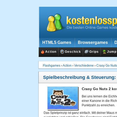
HTML5 Games
Browsergames
D
Action
Geschick
Grips
Jump
Flashgames
›
Action
›
Verschiedene
›
Crasy Go Nuts
Spielbeschreibung & Steuerung
Crasy Go Nuts 2 ko
Bei uns lernen die Eichhö
einer Kanone in die Rich
Punktzahl zu erreichen.
Das Spielprinzip ist ganz einfach. Mit deiner Maus 