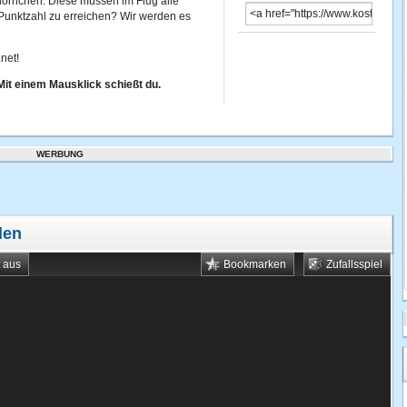
hörnchen. Diese müssen im Flug alle
 Punktzahl zu erreichen? Wir werden es
net!
Mit einem Mausklick schießt du.
WERBUNG
len
t aus
Bookmarken
Zufallsspiel