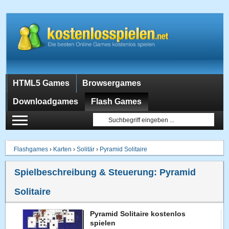
HTML5 Games
Browsergames
Downloadgames
Flash Games
Flashgames
›
Karten
›
Solitär
›
Pyramid Solitaire
Spielbeschreibung & Steuerung:
Pyramid
Solitaire
Pyramid Solitaire kostenlos
spielen