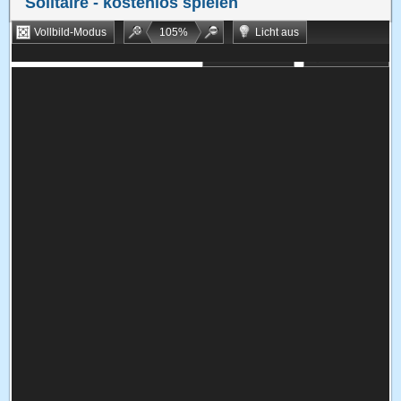
Solitaire
- kostenlos spielen
Vollbild-Modus
105
%
Licht aus
Bookmarken
Zufallsspiel