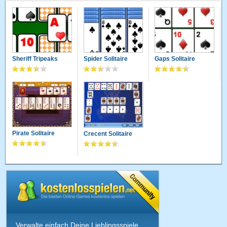
hexhex
10.04.2011 · 01:32 Uhr
solitaire ist ein super spiel was freude macht
panther
12.02.2011 · 16:36 Uhr
Ist etwas zu einfach gestrickt, da so einige Menue´s fehlen
Sheriff Tripeaks
Spider Solitaire
Gaps Solitaire
wie, Punkte, Zeit, Optionen etc. Schade
pitsch1
31.01.2011 · 11:10 Uhr
Es gibt keine Punktewertung und keine Ranglisten wie bei
anderen Online-Spielen (z.B. bei www.solitair.ch)
Pirate Solitaire
Crecent Solitaire
lilp
03.01.2011 · 22:16 Uhr
ganz okay find gibt jetzt nix zu mrgern!
dieelvis
05.06.2010 · 18:43 Uhr
ich liebe es,ich kann gar net aufhören zu spielen
Maddinne
27.05.2010 · 01:30 Uhr
Verwalte einfach Deine Lieblingsspiele,