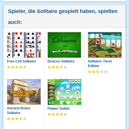
Karsten Raitzig
23.03.2014 · 16:35 Uhr
Gefällt mir super das Solitaire
Spieler, die Solitaire gespielt haben, spielten
auch:
Rybcia
15.12.2012 · 21:48 Uhr
trotzt dem....super,gewonnen:)))
jaimeh
26.10.2011 · 15:07 Uhr
teilweise verbugt. der pik-bube wird als kreuz-bube
angezeigt (was zur verwirrung führt da auf einmal 2 kreuz-
Free Cell Solitaire
Deuces Solitaire
Solitaire: Farm
buben da sind). ausserdem fehlen am ende wenn man alles
Edition
schon aufgedeckt hat noch misteriöserweise karten bei der
auflösung. kann noch gut was dran gemacht werden.
elsol
24.07.2011 · 09:28 Uhr
Umständlich, da man am Schluss jede Karte einzeln
wegklicken muss.
Ancient Rome
Flower Solitär
HamburgerDeern
19.04.2011 · 16:49 Uhr
Solitaire
mit punkte vergabe würde es mehr spaß bringen!!! aber
trotzdem wird einem nie langweilig