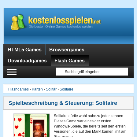
HTML5 Games
Browsergames
Downloadgames
Flash Games
Flashgames
›
Karten
›
Solitär
›
Solitaire
Spielbeschreibung & Steuerung:
Solitaire
Solitaire dürfte wohl nahezu jeder kennen.
Dieses Game war eines der ersten
Windows-Spiele, die bereits seit den ersten
Versionen, die auf den Markt kamen, mit am
Start waren.