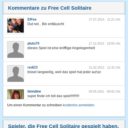
Kommentare zu Free Cell Solitaire
ElFee
27.07.2014 · 11:21 Uhr
Dut net... Bin enttäuscht
pluto70
17.12.2013 · 18:55 Uhr
dieses Spiel ist eine knifflige Angelegenheit
redi33
21.02.2012 · 11:32 Uhr
bissel langweilig, weil das spiel hat jeder auf pc
blondine
09.05.2011 · 08:02 Uhr
super finde ich toll das spiel!!!!!!!!!!
Um einen Kommentar zu schreiben
kostenlos anmelden
.
kaimailler
01.06.2010 · 22:27 Uhr
Super Solitär Variante! Freecell rockt!
Spieler, die Free Cell Solitaire gespielt haben,