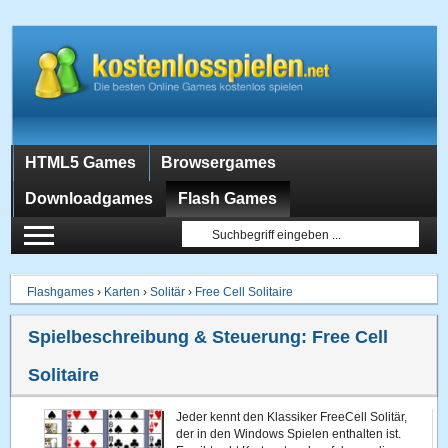
HTML5 Games
Browsergames
Downloadgames
Flash Games
Flashgames
›
Karten
›
Solitär
›
Free Cell Solitaire
Spielbeschreibung & Steuerung:
Free Cell
Solitaire
Jeder kennt den Klassiker FreeCell Solitär,
der in den Windows Spielen enthalten ist.