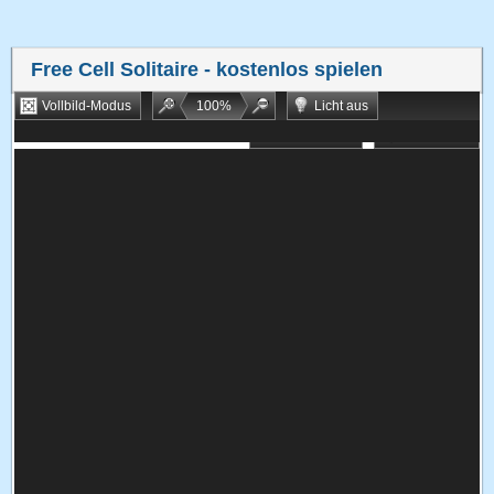
Free Cell Solitaire
- kostenlos spielen
Vollbild-Modus
100
%
Licht aus
Bookmarken
Zufallsspiel