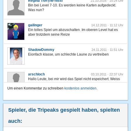
Regina ThÃ¶ne-nissl
21.10.2016 · 15:24 Uhr
Bin bei Level 7-10. Es werden keine Karten aufgedeckt.
Was nun?
gailinger
14.12.2011 · 11:12 Uhr
Ein tolles Spiel um abzuschalten. Im oberen Level hat es
aber trotzdem seine Reize
ShadowDommy
24.11.2011 · 11:51 Uhr
Eionfach klasse, um schlechte Laune zu vertreiben
arschloch
03.10.2011 · 22:37 Uhr
Hallo Leute, bei mir wird das Spiel nicht espeichert. Weiss
jemand warum?
Um einen Kommentar zu schreiben
kostenlos anmelden
.
gaul500
17.09.2011 · 19:57 Uhr
Also Leute, das Spiel geht bis 8-10 !! Habe lange probiert
um es heraus zu finden.
Spieler, die Tripeaks gespielt haben, spielten
auch:
maluwe
11.09.2011 · 09:15 Uhr
gefällt mit sehr gut. das lässt sich locker spielen