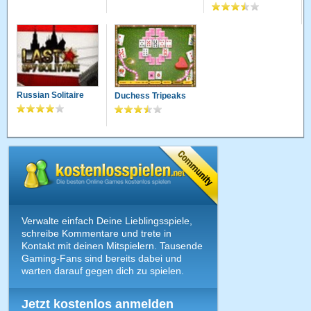
Steffafa
03.12.2010 · 14:33 Uhr
macht super viel spaß ...hat einen gewissen \"Suchtfaktor\"
Jessy2612
18.11.2010 · 11:37 Uhr
Ich bin jetzt bei Level 6-5 angekommen. echt ein schönes
Russian Solitaire
Duchess Tripeaks
Spiel ... Leider bleibt es jetzt immer hängen ich kann dann
nichts mehr machen nur nochmal neu Laden.. echt schade .
Verwalte einfach Deine Lieblingsspiele,
schreibe Kommentare und trete in
Kontakt mit deinen Mitspielern. Tausende
Gaming-Fans sind bereits dabei und
warten darauf gegen dich zu spielen.
Jetzt kostenlos anmelden