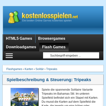
HTML5 Games
Browsergames
Downloadgames
Flash Games
Flashgames
›
Karten
›
Solitär
›
Tripeaks
Spielbeschreibung & Steuerung:
Tripeaks
Spiele die spannende Solitaire Variante
Tripeaks im Bahamas Stil. Im unteren
Spielfeld befindet sich ein Stapel mit Karten.
Du musst die Karten auf dem Spielfeld die
Karte, die jeweils um eins höher oder