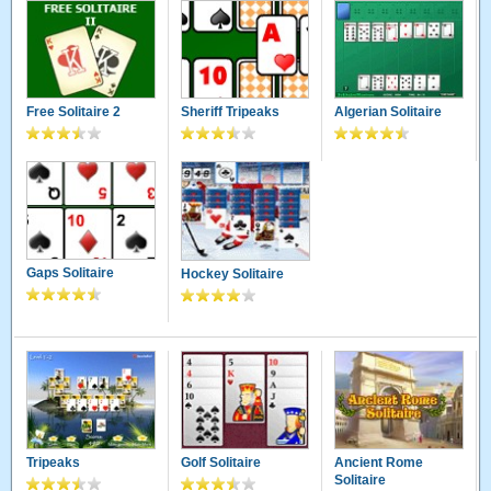
uschiw
28.07.2011 · 09:24 Uhr
Nicht swchlecht das Spiel, macht Spaß
Free Solitaire 2
Sheriff Tripeaks
Algerian Solitaire
tasty83
13.01.2011 · 20:19 Uhr
7-4 auch fehlerhaft u das hier keiner antwortet scheint
normal zu sein ;-)
Kathie
01.01.2011 · 18:04 Uhr
Obwohl es nicht schwer ist, hat es doch ein bisschen
Gaps Solitaire
Hockey Solitaire
gedauert bis ich den Bogen raus hatte. Aber jetzt finde ich
es super!
solitaer
19.12.2010 · 23:17 Uhr
wieso antwortet hier eigentlich keiner??
solitaer
17.12.2010 · 18:53 Uhr
H I L F E bin bei level 7-10 es werden keine karten
Tripeaks
Golf Solitaire
Ancient Rome
aufgedeckt. wie gehts weiter?
Solitaire