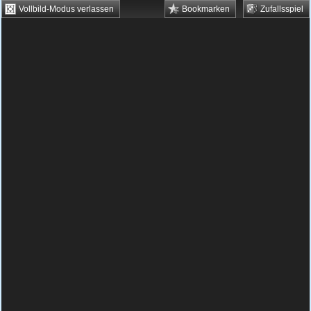
Vollbild-Modus verlassen
Bookmarken
Zufallsspiel
HTML5 Games
Browsergames
Downloadgames
Flash Games
Flashgames
›
Weitere Spiele
›
Kochspiele
›
Pfannkuchen-Bar
Spielbeschreibung & Steuerung:
Pfannkuchen-Bar
Pfannkuchen-Bar kostenlos
spielen