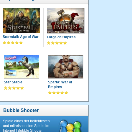
Stormfall: Age of War
Forge of Empires
Star Stable
Sparta: War of
Empires
Bubble Shooter
Spiele eines der beliebtesten
und mitreissensten Spiele im
Internet ! Bubble Shooter