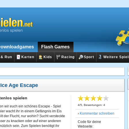
ownloadgames
Flash Games
 & Run
Karten
Kids
Racing
Sport
Weitere Spie
:
Ice Age Escape
tenlos spielen
4
/
5
, Bewertungen:
4
n wir euch ein schönes Escape - Spiel
hier wacht ihr in einem Gefängnis im Eis
›
Kommentar schreiben
lt der Flucht, nur wohin? Sucht versteckte
ser zu knacken oder auf einer anderen
Code für deine
zlich sein. Zum Spielen benötigt ihr
Webseite: