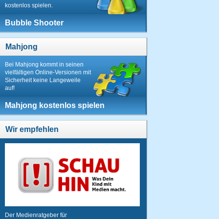
kostenlos spielen.
Bubble Shooter
Mahjong
Bei Mahjong kommt in seinen
vielfältigen Online-Versionen mit
Sicherheit keine Langeweile
auf!
Mahjong kostenlos spielen
Wir empfehlen
Der Medienratgeber für