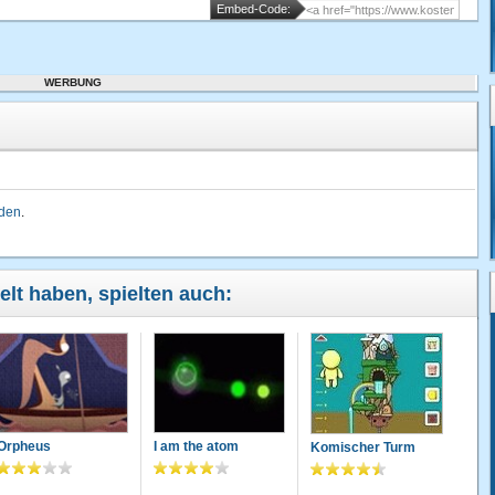
Embed-Code:
WERBUNG
lden
.
elt haben, spielten auch:
Orpheus
I am the atom
Komischer Turm