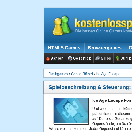
HTML5 Games
Browsergames
D
Action
Geschick
Grips
Jump
Flashgames
›
Grips
›
Rätsel
›
Ice Age Escape
Spielbeschreibung & Steuerung
Ice Age Escape kos
Und wieder einmal könne
präsentieren. In diesem 
auf. Der erste Gedanke gi
Gegenstände, um Schlös
Weise weiterzukommen. Jeder Gegenstand könnte nüt