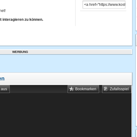
net!
 interagieren zu können.
WERBUNG
en
t aus
Bookmarken
Zufallsspiel