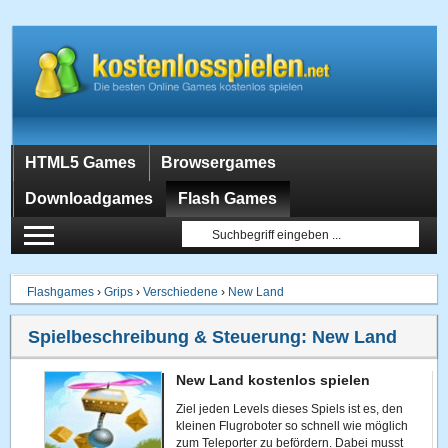
HTML5 Games
Browsergames
Downloadgames
Flash Games
Flashgames
›
Grips
›
Verschiedene
›
New Land
Spielbeschreibung & Steuerung:
New Land
New Land kostenlos spielen
Ziel jeden Levels dieses Spiels ist es, den
kleinen Flugroboter so schnell wie möglich
zum Teleporter zu befördern. Dabei musst