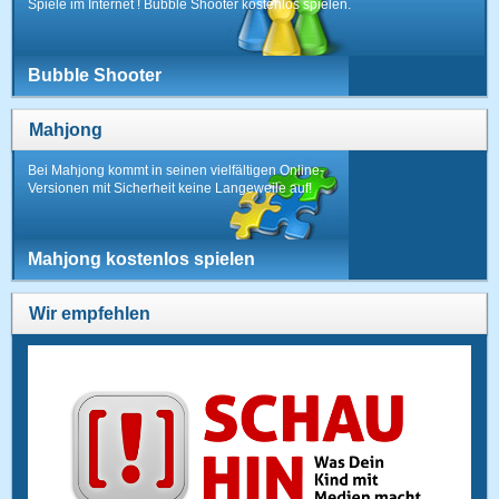
Spiele im Internet ! Bubble Shooter kostenlos spielen.
Bubble Shooter
Mahjong
Bei Mahjong kommt in seinen vielfältigen Online-
Versionen mit Sicherheit keine Langeweile auf!
Mahjong kostenlos spielen
Wir empfehlen