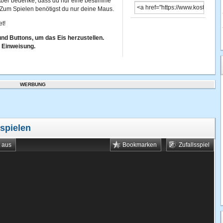
Aber bedenke, dass du nur eine bestimme
 Zum Spielen benötigst du nur deine Maus.
et!
nd Buttons, um das Eis herzustellen.
 Einweisung.
WERBUNG
 spielen
t aus
Bookmarken
Zufallsspiel