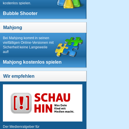
kostenlos spielen.
Bubble Shooter
Mahjong
Bei Mahjong kommt in seinen
vielfältigen Online-Versionen mit
Sicherheit keine Langeweile
auf!
Mahjong kostenlos spielen
Wir empfehlen
Der Medienratgeber für