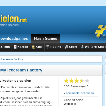
ownloadgames
Flash Games
 & Run
Karten
Kids
Racing
Sport
Weitere Spie
 Icecream Factory
:
My Icecream Factory
y kostenlos spielen
3.5
/
5
, Bewertungen:
5
Du bist Besitzerin einer Eisfabrik. Jetzt
ndenwünschen gerecht zu werden.
›
Kommentar schreiben
Spiel ist es, das gewünschte Eis
Code für deine
edlichen Eissorten stehen zur Verfügung.
Webseite: