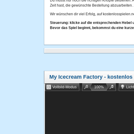
Du musst nur noch die richtigen Knöpfe bedienen. 
Zeit hast, die gewünschte Bestellung abzuarbeiten.
Wir wünschen dir viel Erfolg, auf kostenlosspielen.n
Steuerung: klicke auf die entsprechenden Hebel u
Bevor das Spiel beginnt, bekommst du eine kurze
My Icecream Factory
- kostenlos
Vollbild-Modus
100
%
Lich