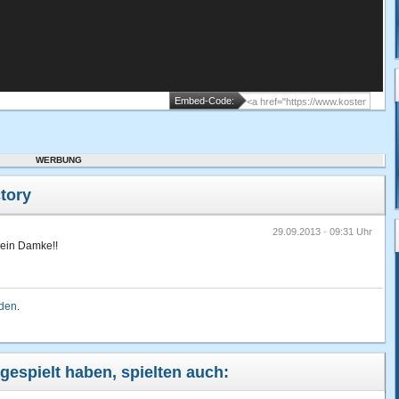
Embed-Code:
WERBUNG
tory
29.09.2013 · 09:31 Uhr
ein Damke!!
lden
.
gespielt haben, spielten auch: