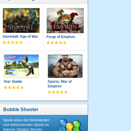
Stormfall: Age of War
Forge of Empires
Star Stable
Sparta: War of
Empires
Bubble Shooter
Spiele eines der beliebtesten
und mitreissensten Spiele im
Internet ! Bubble Shooter