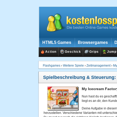
HTML5 Games
Browsergames
D
Action
Geschick
Grips
Jump
Flashgames
›
Weitere Spiele
›
Zeitmanagement
›
My
Spielbeschreibung & Steuerung
My Icecream Factor
Nun hast du es geschafft! 
liegt es an dir, den Ku
Deine Aufgabe in diesem 
herzustellen. Verschiedene Varianten mit unterschi