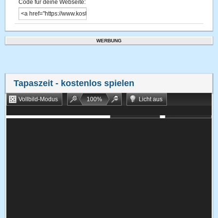
Code für deine Webseite:
WERBUNG
Tapaszeit
- kostenlos spielen
Vollbild-Modus
100
%
Licht aus
Bookmarken
Zufallsspiel