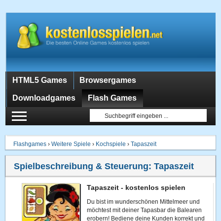
HTML5 Games
Browsergames
Downloadgames
Flash Games
Flashgames
›
Weitere Spiele
›
Kochspiele
›
Tapaszeit
Spielbeschreibung & Steuerung:
Tapaszeit
Tapaszeit - kostenlos spielen
Du bist im wunderschönen Mittelmeer und
möchtest mit deiner Tapasbar die Balearen
erobern! Bediene deine Kunden korrekt und