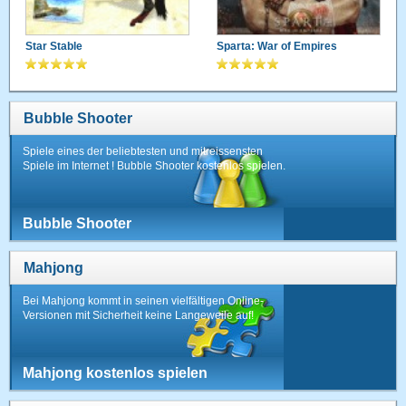
Star Stable
Sparta: War of Empires
Bubble Shooter
Spiele eines der beliebtesten und mitreissensten
Spiele im Internet ! Bubble Shooter kostenlos spielen.
Bubble Shooter
Mahjong
Bei Mahjong kommt in seinen vielfältigen Online-
Versionen mit Sicherheit keine Langeweile auf!
Mahjong kostenlos spielen