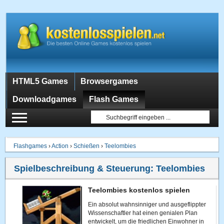
HTML5 Games
Browsergames
Downloadgames
Flash Games
Flashgames
›
Action
›
Schießen
›
Teelombies
Spielbeschreibung & Steuerung:
Teelombies
Teelombies kostenlos spielen
Ein absolut wahnsinniger und ausgeflippter
Wissenschaftler hat einen genialen Plan
entwickelt, um die friedlichen Einwohner in