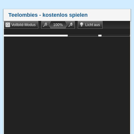
Teelombies
- kostenlos spielen
Vollbild-Modus
100
%
Licht aus
Bookmarken
Zufallsspiel