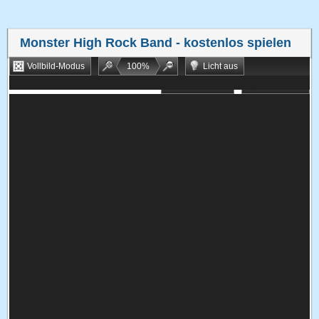
Monster High Rock Band
- kostenlos spielen
Vollbild-Modus
100
%
Licht aus
Bookmarken
Zufallsspiel