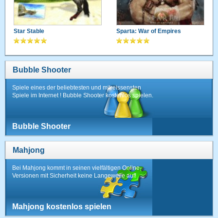
Star Stable
Sparta: War of Empires
Bubble Shooter
Spiele eines der beliebtesten und mitreissensten
Spiele im Internet ! Bubble Shooter kostenlos spielen.
Bubble Shooter
Mahjong
Bei Mahjong kommt in seinen vielfältigen Online-
Versionen mit Sicherheit keine Langeweile auf!
Mahjong kostenlos spielen