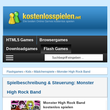
HTML5 Games
Browsergames
Downloadgames
Flash Games
Flashgames
›
Kids
›
Mädchenspiele
›
Monster High Rock Band
Spielbeschreibung & Steuerung:
Monster
High Rock Band
Monster High Rock Band
kostenlos spielen