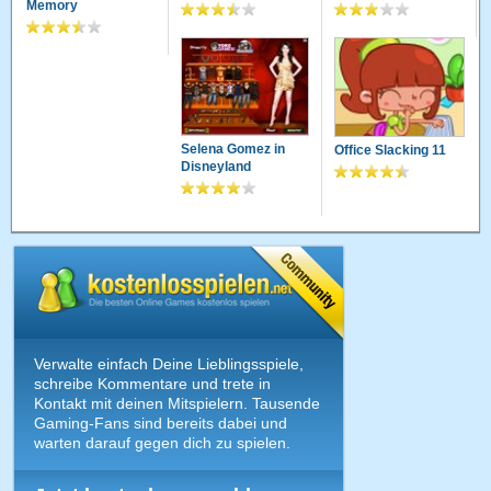
Memory
Selena Gomez in
Office Slacking 11
Disneyland
Verwalte einfach Deine Lieblingsspiele,
schreibe Kommentare und trete in
Kontakt mit deinen Mitspielern. Tausende
Gaming-Fans sind bereits dabei und
warten darauf gegen dich zu spielen.