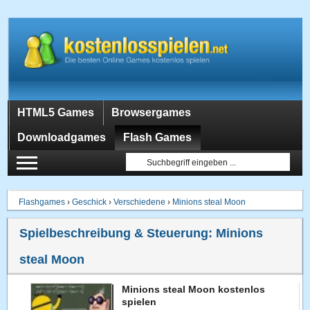
HTML5 Games
Browsergames
Downloadgames
Flash Games
Flashgames
›
Geschick
›
Verschiedene
›
Minions steal Moon
Spielbeschreibung & Steuerung:
Minions
steal Moon
Minions steal Moon kostenlos
spielen