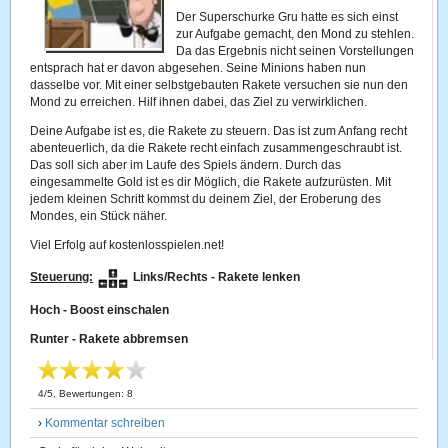
Der Superschurke Gru hatte es sich einst
zur Aufgabe gemacht, den Mond zu stehlen.
Da das Ergebnis nicht seinen Vorstellungen
entsprach hat er davon abgesehen. Seine Minions haben nun
dasselbe vor. Mit einer selbstgebauten Rakete versuchen sie nun den
Mond zu erreichen. Hilf ihnen dabei, das Ziel zu verwirklichen.
Deine Aufgabe ist es, die Rakete zu steuern. Das ist zum Anfang recht
abenteuerlich, da die Rakete recht einfach zusammengeschraubt ist.
Das soll sich aber im Laufe des Spiels ändern. Durch das
eingesammelte Gold ist es dir Möglich, die Rakete aufzurüsten. Mit
jedem kleinen Schritt kommst du deinem Ziel, der Eroberung des
Mondes, ein Stück näher.
Viel Erfolg auf kostenlosspielen.net!
Steuerung:
Links/Rechts - Rakete lenken
Hoch - Boost einschalen
Runter - Rakete abbremsen
4
/
5
, Bewertungen:
8
›
Kommentar schreiben