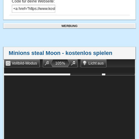
Code für deine Webseite:
WERBUNG
Minions steal Moon
- kostenlos spielen
Vollbild-Modus
105
%
Licht aus
Bookmarken
Zufallsspiel