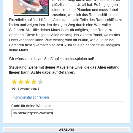
plötzlich einen Unfall hat. Es fliegt gegen
einen fremden Planeten und muss dabei
zusehen, wie sich das Raumschiff in seine
Einzelteile auflöst. Hilf dem Alien dabei, alle Teile des Raumschiffes zu
finden und zeigen ihm den richtigen Weg durch eine Welt voller
Gefahren. Mit Hilfe deiner Maus ist es dir möglich, eine Route zu
zeichnen. Diese fliegt das Alien entlang, bis zu dem Punkt, wo es das
Level verlassen kann. Zum Anfang wird dir erklärt, wie du dich bei
Gefahren richtig verhalten solltest. Zum spielen benötigst du lediglich
deine Maus.
Wir wünschen dir viel Spaß auf kostenlosspielen.net!
Steuerung:
Ziehe mit deiner Maus eine Linie, die das Alien entlang
fliegen kann. Achte dabei auf Gefahren.
4
/
5
, Bewertungen:
1
›
Kommentar schreiben
Code für deine Webseite:
WERBUNG