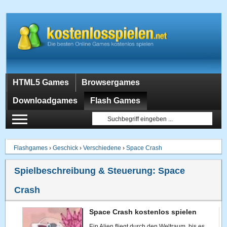
HTML5 Games
Browsergames
Downloadgames
Flash Games
Flashgames
›
Geschick
›
Verschiedene
›
Space Crash
Spielbeschreibung & Steuerung:
Space
Crash
Space Crash kostenlos spielen
Ein Alien fliegt durch den Weltraum, bis es