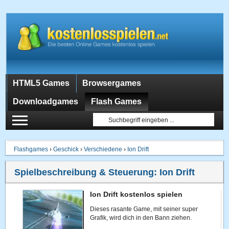
HTML5 Games
Browsergames
Downloadgames
Flash Games
Flashgames
›
Geschick
›
Verschiedene
›
Ion Drift
Spielbeschreibung & Steuerung:
Ion Drift
Ion Drift kostenlos spielen
Dieses rasante Game, mit seiner super
Grafik, wird dich in den Bann ziehen.