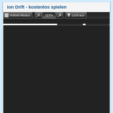
Ion Drift
- kostenlos spielen
Vollbild-Modus
115
%
Licht aus
Bookmarken
Zufallsspiel