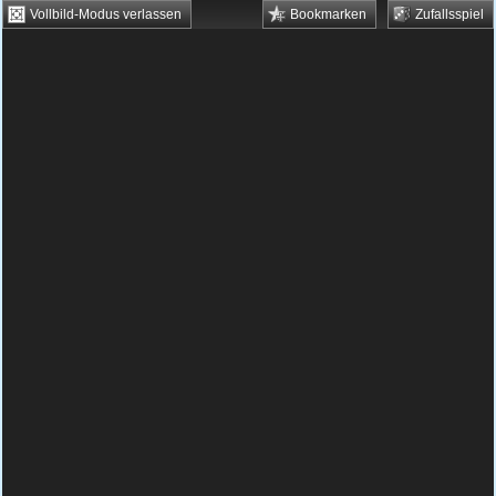
Vollbild-Modus verlassen
Bookmarken
Zufallsspiel
HTML5 Games
Browsergames
Downloadgames
Flash Games
Flashgames
›
Kids
›
Verschiedene
›
Minions Pic Nic
Spielbeschreibung & Steuerung:
Minions Pic
Nic
Minions Pic Nic kostenlos
spielen