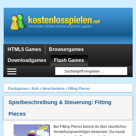
HTML5 Games
Browsergames
Downloadgames
Flash Games
Flashgames
›
Kids
›
Verschiedene
›
Fitting Pieces
Spielbeschreibung & Steuerung:
Fitting
Pieces
Bei Fitting Pieces kannst du dein räumliches
Vorstellungsvermögen beweisen. Du musst