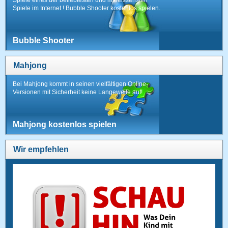
Spiele im Internet ! Bubble Shooter kostenlos spielen.
Bubble Shooter
Mahjong
Bei Mahjong kommt in seinen vielfältigen Online-
Versionen mit Sicherheit keine Langeweile auf!
Mahjong kostenlos spielen
Wir empfehlen