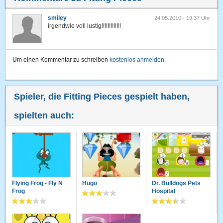
smiley
24.05.2010 · 19:37 Uhr
irgendwie voll lustig!!!!!!!!!!!!!
Um einen Kommentar zu schreiben
kostenlos anmelden
.
Spieler, die Fitting Pieces gespielt haben,
spielten auch:
Flying Frog - Fly N
Hugo
Dr. Bulldogs Pets
Frog
Hospital