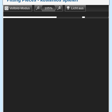
Fitting Pieces
- kostenlos spielen
Vollbild-Modus
105
%
Licht aus
Bookmarken
Zufallsspiel