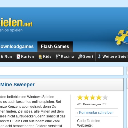
ownloadgames
Flash Games
 & Run
Karten
Kids
Racing
Sport
Weitere Spie
:
Mine Sweeper
 den beliebtesten Windows Spielen
 es auch kostenlos online spielen. Bei
4
/
5
, Bewertungen:
31
ganze Konzentration gefragt, denn Du
en finden. Ziel ist es, alle Minen auf dem
›
Kommentar schreiben
diese nicht aufzudecken, denn sonst ist das
Code für deine
 Deckst Du ein Feld auf indem eine Zahl
Webseite:
n den acht benachbarten Feldern versteckt