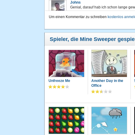
Johns
Genial, darauf hab ich schon lange gewa
Um einen Kommentar zu schreiben
kostenlos anme
Mike
mine sweeper!!! wie geil, das waren frü
Spieler, die Mine Sweeper gespie
Unfreeze Me
Another Day in the
Office