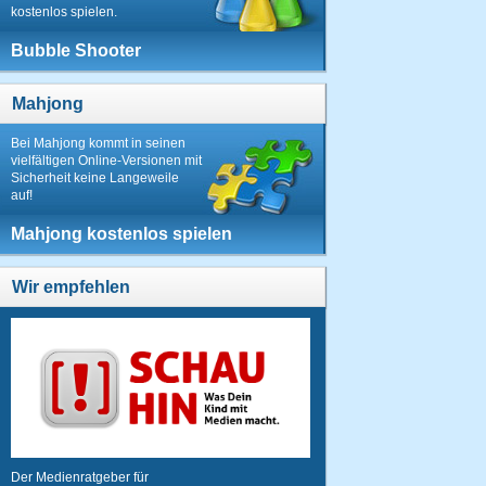
kostenlos spielen.
Bubble Shooter
Mahjong
Bei Mahjong kommt in seinen
vielfältigen Online-Versionen mit
Sicherheit keine Langeweile
auf!
Mahjong kostenlos spielen
Wir empfehlen
Der Medienratgeber für