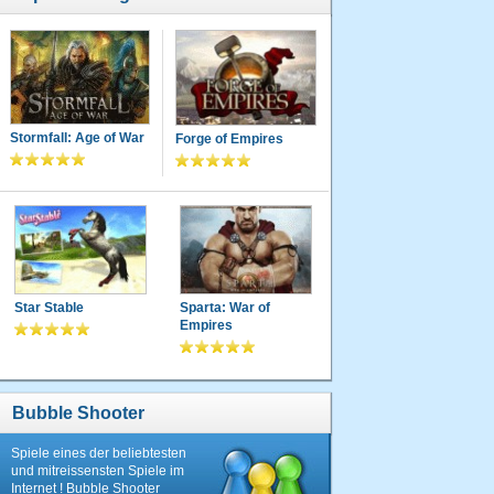
Stormfall: Age of War
Forge of Empires
Star Stable
Sparta: War of
Empires
Bubble Shooter
Spiele eines der beliebtesten
und mitreissensten Spiele im
Internet ! Bubble Shooter