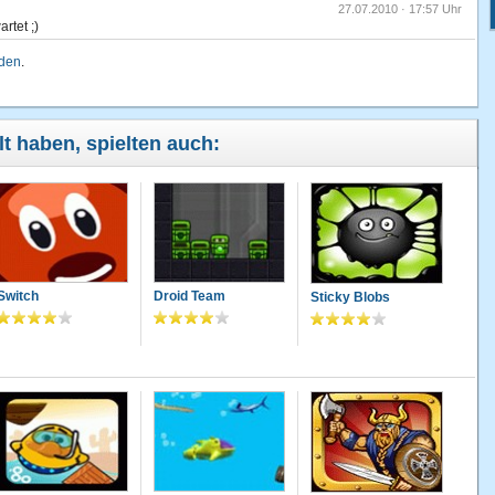
27.07.2010 · 17:57 Uhr
rtet ;)
lden
.
24.07.2010 · 14:33 Uhr
her noch zeiten mit windows!
lt haben, spielten auch:
Switch
Droid Team
Sticky Blobs