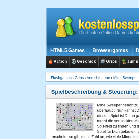
HTML5 Games
Browsergames
D
Action
Geschick
Grips
Jump
Flashgames
›
Grips
›
Verschiedene
›
Mine Sweeper
Spielbeschreibung & Steuerung
Mine Sweeper gehört zu
überhaupt. Nun kannst Du
diesem Spiel ist Deine 
musst die versteckten Min
Spielfeld zu finden und 
Spiel für Dich gelaufen.
erscheint, so gibt diese Zahl an, wie viele Minen i