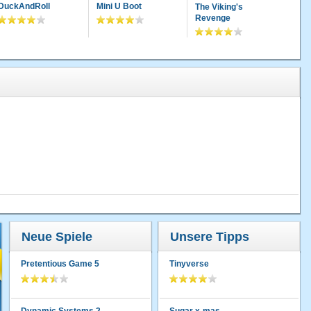
DuckAndRoll
Mini U Boot
The Viking's
Revenge
Neue Spiele
Unsere Tipps
Pretentious Game 5
Tinyverse