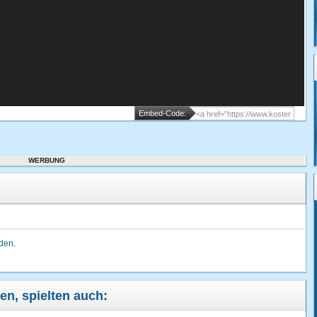
Embed-Code:
WERBUNG
lden
.
ben, spielten auch: