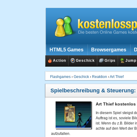
HTML5 Games
Browsergames
D
Action
Geschick
Grips
Jump
Flashgames
›
Geschick
›
Reaktion
›
Art Thief
Spielbeschreibung & Steuerung:
Art Thief kostenlos
In diesem Spiel steigst 
Auftrag ist es, soviele B
ist. Wenn du z.B. Bilder 
achte auf den Wert der 
aufzufallen.