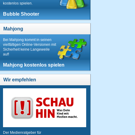
kostenlos spielen.
Bubble Shooter
Mahjong
Bei Mahjong kommt in seinen
vielfältigen Online-Versionen mit
Sicherheit keine Langeweile
auf!
Mahjong kostenlos spielen
Wir empfehlen
Der Medienratgeber für