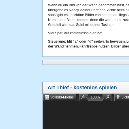
Wenn du ein Bild von der Wand genommen hast, da
übergebe es Nancy, deiner Partnerin. Achte beim 
sonst gibt es unschöne Bilder von dir und du fliegst
Namen der Bilder kennen, denn die werden dir zu
Gespielt wird das Spiel mit deiner Tastatur.
Viel Spaß auf kostenlosspielen.net
Steuerung: Mit "a" oder "d" seitwärts bewegen, L
der Wand nehmen, Fahrtreppe nutzen, Bilder übe
Art Thief
- kostenlos spielen
Vollbild-Modus
100
%
Lich