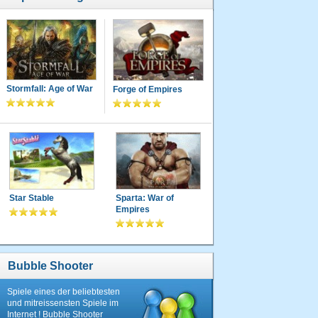
Stormfall: Age of War
Forge of Empires
Star Stable
Sparta: War of
Empires
Bubble Shooter
Spiele eines der beliebtesten
und mitreissensten Spiele im
Internet ! Bubble Shooter