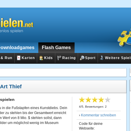
ownloadgames
Flash Games
 & Run
Karten
Kids
Racing
Sport
Weitere Spie
Art Thief
 spielen
4
/
5
, Bewertungen:
2
du in die Fußstapfen eines Kunstdiebs. Dein
ilder zu stehlen bis der Gesamtwert erreicht
›
Kommentar schreiben
im Wert von 8 Mio. $ stehlen sollst, dann
Bilder um möglichst wenig im Museum
Code für deine
Webseite: