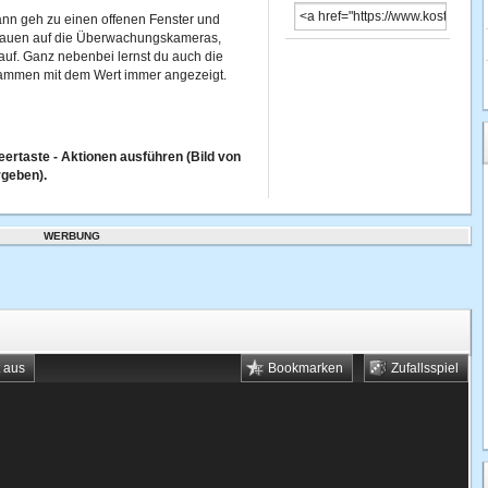
nn geh zu einen offenen Fenster und
Klauen auf die Überwachungskameras,
 auf. Ganz nebenbei lernst du auch die
sammen mit dem Wert immer angezeigt.
eertaste - Aktionen ausführen (Bild von
rgeben).
WERBUNG
t aus
Bookmarken
Zufallsspiel