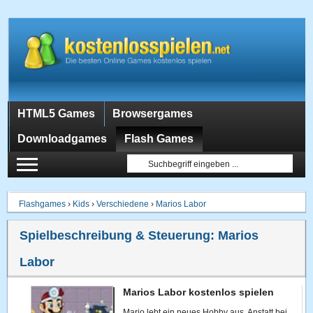
HTML5 Games
Browsergames
Downloadgames
Flash Games
Flashgames
›
Kids
›
Verschiedene
›
Marios Labor
Spielbeschreibung & Steuerung:
Marios
Labor
Marios Labor kostenlos spielen
Mario lebt ein neues Hobby aus. Anstatt bei