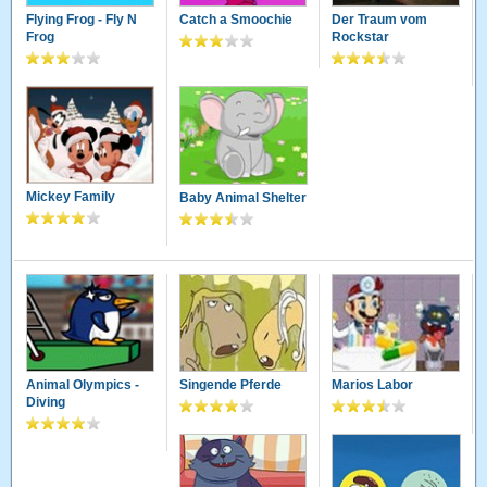
Flying Frog - Fly N
Catch a Smoochie
Der Traum vom
Frog
Rockstar
Mickey Family
Baby Animal Shelter
Animal Olympics -
Singende Pferde
Marios Labor
Diving