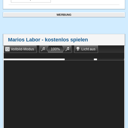
WERBUNG
Marios Labor
- kostenlos spielen
Vollbild-Modus
100
%
Licht aus
Bookmarken
Zufallsspiel