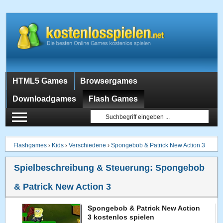
HTML5 Games
Browsergames
Downloadgames
Flash Games
Flashgames
›
Kids
›
Verschiedene
›
Spongebob & Patrick New Action 3
Spielbeschreibung & Steuerung:
Spongebob
& Patrick New Action 3
Spongebob & Patrick New Action
3 kostenlos spielen