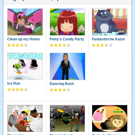
Clean up my Home
Patty's Candy Party
Fantastische Katze
Ice Run
Dancing Bush