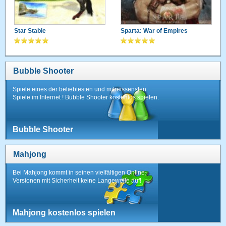
Star Stable
Sparta: War of Empires
Bubble Shooter
Spiele eines der beliebtesten und mitreissensten
Spiele im Internet ! Bubble Shooter kostenlos spielen.
Bubble Shooter
Mahjong
Bei Mahjong kommt in seinen vielfältigen Online-
Versionen mit Sicherheit keine Langeweile auf!
Mahjong kostenlos spielen