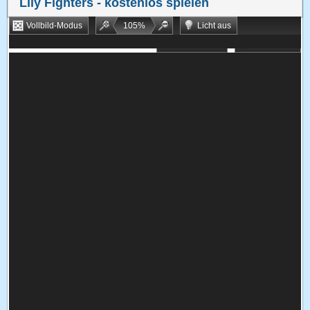
Lily Fighters
- kostenlos spielen
Vollbild-Modus
105
%
Licht aus
Bookmarken
Zufallsspiel