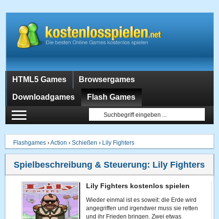
HTML5 Games
Browsergames
Downloadgames
Flash Games
Flashgames
›
Action
›
Schießen
›
Lily Fighters
Spielbeschreibung & Steuerung:
Lily Fighters
Lily Fighters kostenlos spielen
Wieder einmal ist es soweit: die Erde wird
angegriffen und irgendwer muss sie retten
und ihr Frieden bringen. Zwei etwas