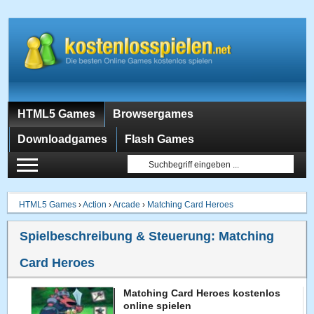
HTML5 Games
Browsergames
Downloadgames
Flash Games
HTML5 Games
›
Action
›
Arcade
›
Matching Card Heroes
Spielbeschreibung & Steuerung:
Matching
Card Heroes
Matching Card Heroes kostenlos
online spielen