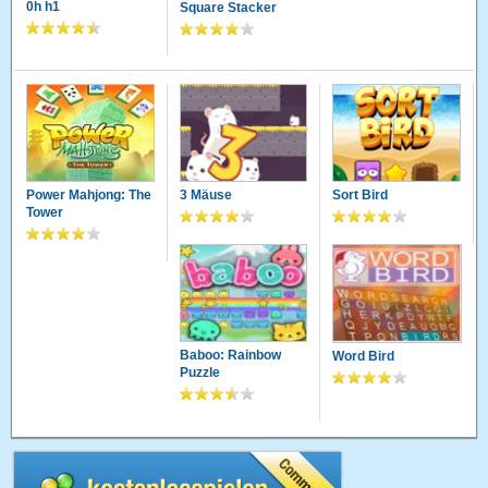
0h h1
Square Stacker
Power Mahjong: The
3 Mäuse
Sort Bird
Tower
Baboo: Rainbow
Word Bird
Puzzle