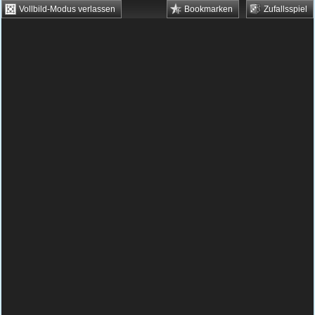
Vollbild-Modus verlassen
Bookmarken
Zufallsspiel
HTML5 Games
Browsergames
Downloadgames
Flash Games
Flashgames
›
Action
›
Schießen
›
Lily Fighters
Spielbeschreibung & Steuerung:
Lily Fighters
Lily Fighters kostenlos spielen
Wieder einmal ist es soweit: die Erde wird
angegriffen und irgendwer muss sie retten
und ihr Frieden bringen. Zwei etwas