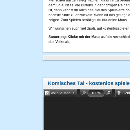
Menschen auf den Weg machen, dass Tal zu bebauen
dem Spiel ist es, die Buttons in der richtigen Reihe
ist, dann kannst du auch das Ziel des Spiels erreiche
höchste Stufe zu entwickeln. Wenn dir das gelingt, d
zeigen. Zum Spielen benötigst du nur deine Maus.
Wir wünschen euch viel Spaß, auf kostenlosspielen.
Steuerung: Klicke mit der Maus auf die verschie
des Volks ab.
Komisches Tal
- kostenlos spiel
Vollbild-Modus
100
%
Lich