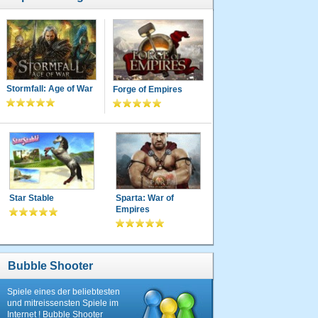
Stormfall: Age of War
Forge of Empires
Star Stable
Sparta: War of
Empires
Bubble Shooter
Spiele eines der beliebtesten
und mitreissensten Spiele im
Internet ! Bubble Shooter