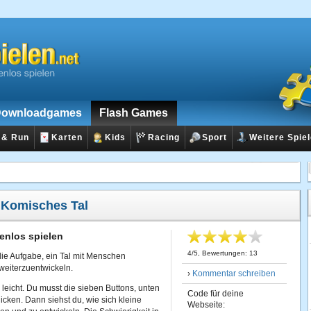
ownloadgames
Flash Games
 & Run
Karten
Kids
Racing
Sport
Weitere Spie
:
Komisches Tal
enlos spielen
4
/
5
, Bewertungen:
13
die Aufgabe, ein Tal mit Menschen
weiterzuentwickeln.
›
Kommentar schreiben
 leicht. Du musst die sieben Buttons, unten
Code für deine
icken. Dann siehst du, wie sich kleine
Webseite: