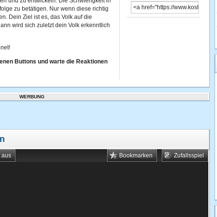
 und zu entwickeln. Die Schwierigkeit in
nfolge zu betätigen. Nur wenn diese richtig
n. Dein Ziel ist es, das Volk auf die
ann wird sich zuletzt dein Volk erkenntlich
net!
denen Buttons und warte die Reaktionen
WERBUNG
en
t aus
Bookmarken
Zufallsspiel