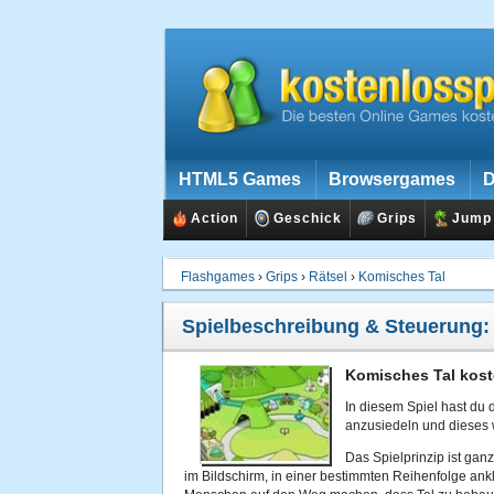
HTML5 Games
Browsergames
D
Action
Geschick
Grips
Jump
Flashgames
›
Grips
›
Rätsel
›
Komisches Tal
Spielbeschreibung & Steuerung
Komisches Tal kost
In diesem Spiel hast du 
anzusiedeln und dieses 
Das Spielprinzip ist ganz
im Bildschirm, in einer bestimmten Reihenfolge ankl