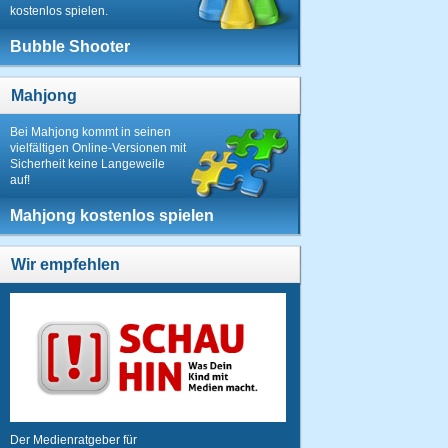
kostenlos spielen.
Bubble Shooter
Mahjong
Bei Mahjong kommt in seinen
vielfältigen Online-Versionen mit
Sicherheit keine Langeweile
auf!
Mahjong kostenlos spielen
Wir empfehlen
Der Medienratgeber für