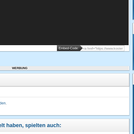
Embed-Code:
WERBUNG
lden
.
lt haben, spielten auch: