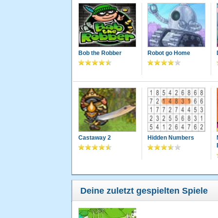
Bob the Robber
Robot go Home
Castaway 2
Hidden Numbers
Deine zuletzt gespielten Spiele