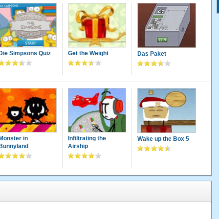
Die Simpsons Quiz
Get the Weight
Das Paket
Monster in
Infiltrating the
Wake up the Box 5
Bunnyland
Airship