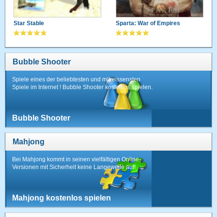
Star Stable
Sparta: War of Empires
Bubble Shooter
Spiele eines der beliebtesten und mitreissensten
Spiele im Internet ! Bubble Shooter kostenlos spielen.
Bubble Shooter
Mahjong
Bei Mahjong kommt in seinen vielfältigen Online-
Versionen mit Sicherheit keine Langeweile auf!
Mahjong kostenlos spielen