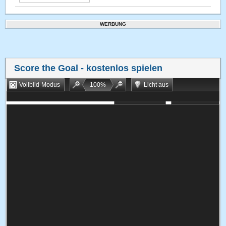
WERBUNG
Score the Goal
- kostenlos spielen
Vollbild-Modus
100
%
Licht aus
Bookmarken
Zufallsspiel