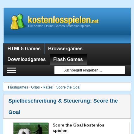
HTML5 Games
Browsergames
Downloadgames
Flash Games
Flashgames
›
Grips
›
Rätsel
›
Score the Goal
Spielbeschreibung & Steuerung:
Score the
Goal
Score the Goal kostenlos
spielen