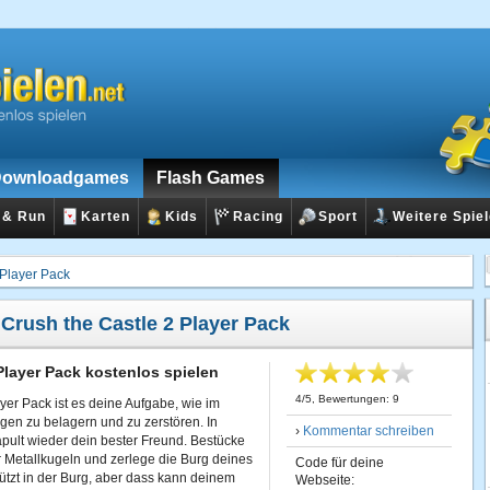
ownloadgames
Flash Games
 & Run
Karten
Kids
Racing
Sport
Weitere Spie
 Player Pack
:
Crush the Castle 2 Player Pack
Player Pack kostenlos spielen
4
/
5
, Bewertungen:
9
ayer Pack ist es deine Aufgabe, wie im
gen zu belagern und zu zerstören. In
›
Kommentar schreiben
apult wieder dein bester Freund. Bestücke
r Metallkugeln und zerlege die Burg deines
Code für deine
tzt in der Burg, aber dass kann deinem
Webseite: