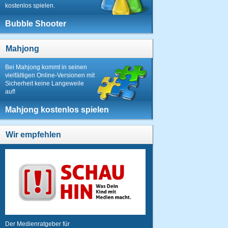
kostenlos spielen.
Bubble Shooter
Mahjong
Bei Mahjong kommt in seinen
vielfältigen Online-Versionen mit
Sicherheit keine Langeweile
auf!
Mahjong kostenlos spielen
Wir empfehlen
Der Medienratgeber für