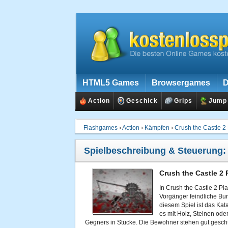
HTML5 Games
Browsergames
D
Action
Geschick
Grips
Jump
Flashgames
›
Action
›
Kämpfen
›
Crush the Castle 2
Spielbeschreibung & Steuerung
Crush the Castle 2 
In Crush the Castle 2 Pl
Vorgänger feindliche Bur
diesem Spiel ist das Kat
es mit Holz, Steinen ode
Gegners in Stücke. Die Bewohner stehen gut geschü