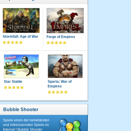
Stormfall: Age of War
Forge of Empires
Star Stable
Sparta: War of
Empires
Bubble Shooter
Spiele eines der beliebtesten
und mitreissensten Spiele im
Internet ! Bubble Shooter