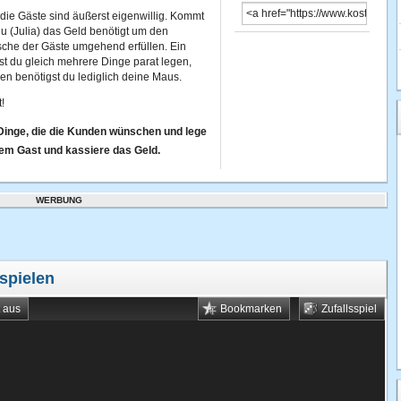
n die Gäste sind äußerst eigenwillig. Kommt
du (Julia) das Geld benötigt um den
che der Gäste umgehend erfüllen. Ein
nst du gleich mehrere Dinge parat legen,
en benötigst du lediglich deine Maus.
!
 Dinge, die die Kunden wünschen und lege
em Gast und kassiere das Geld.
WERBUNG
spielen
t aus
Bookmarken
Zufallsspiel