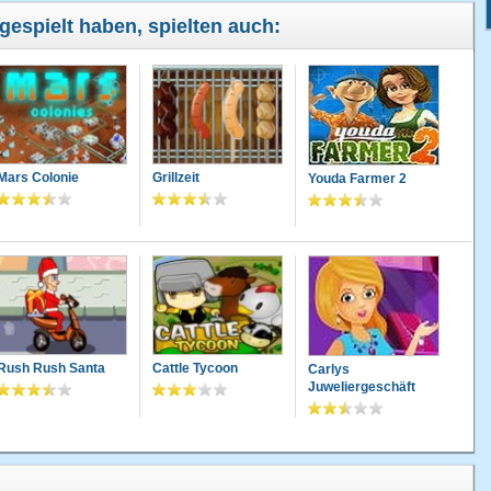
 gespielt haben, spielten auch:
Mars Colonie
Grillzeit
Youda Farmer 2
Rush Rush Santa
Cattle Tycoon
Carlys
Juweliergeschäft