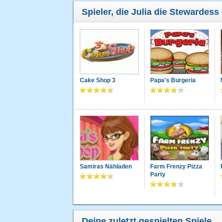
Spieler, die Julia die Stewardess
Cake Shop 3
Papa's Burgeria
Samiras Nähladen
Farm Frenzy Pizza
Party
Deine zuletzt gespielten Spiele