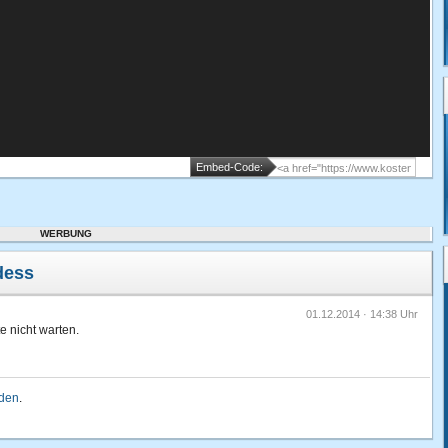
Embed-Code:
WERBUNG
dess
01.12.2014 · 14:38 Uhr
e nicht warten.
lden
.