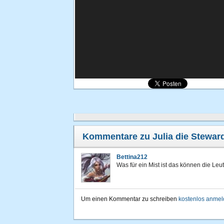
Kommentare zu Julia die Stewar
Bettina212
Was für ein Mist ist das können die Leut
Um einen Kommentar zu schreiben
kostenlos anme