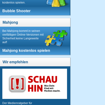
kostenlos spielen.
Bubble Shooter
Mahjong
Bei Mahjong kommt in seinen
vielfältigen Online-Versionen mit
Sicherheit keine Langeweile
auf!
Mahjong kostenlos spielen
Wir empfehlen
Der Medienratgeber für