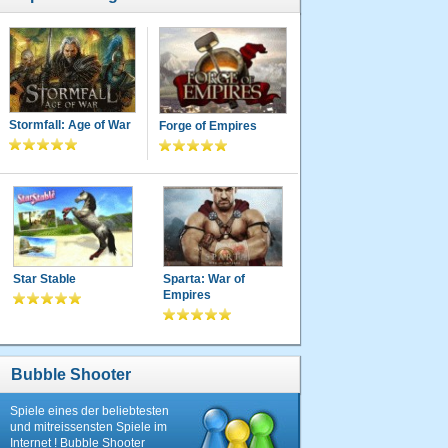
Stormfall: Age of War
Forge of Empires
Star Stable
Sparta: War of
Empires
Bubble Shooter
Spiele eines der beliebtesten
und mitreissensten Spiele im
Internet ! Bubble Shooter