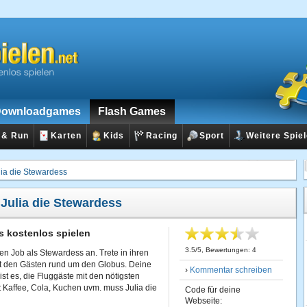
ownloadgames
Flash Games
 & Run
Karten
Kids
Racing
Sport
Weitere Spie
lia die Stewardess
:
Julia die Stewardess
s kostenlos spielen
3.5
/
5
, Bewertungen:
4
euen Job als Stewardess an. Trete in ihren
it den Gästen rund um den Globus. Deine
›
Kommentar schreiben
st es, die Fluggäste mit den nötigsten
 Kaffee, Cola, Kuchen uvm. muss Julia die
Code für deine
Webseite: