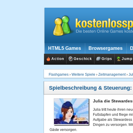
HTML5 Games
Browsergames
D
Action
Geschick
Grips
Jump
Flashgames
›
Weitere Spiele
›
Zeitmanagement
›
Ju
Spielbeschreibung & Steuerung
Julia die Stewardes
Julia tritt heute ihren n
Fußstapfen und fliege m
Aufgabe als Stewardess i
Dingen zu versorgen. Mit
Gäste versorgen.