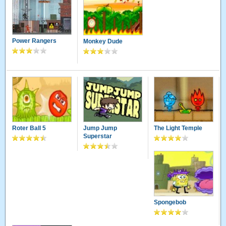
Power Rangers
Monkey Dude
Roter Ball 5
Jump Jump
The Light Temple
Superstar
Spongebob