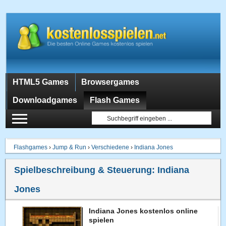
HTML5 Games
Browsergames
Downloadgames
Flash Games
Flashgames
›
Jump & Run
›
Verschiedene
›
Indiana Jones
Spielbeschreibung & Steuerung:
Indiana
Jones
Indiana Jones kostenlos online
spielen