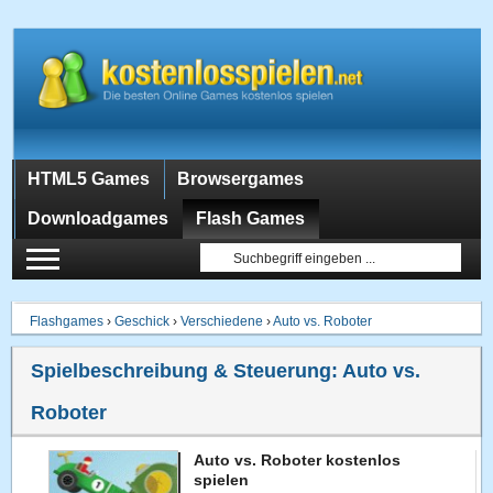
HTML5 Games
Browsergames
Downloadgames
Flash Games
Flashgames
›
Geschick
›
Verschiedene
›
Auto vs. Roboter
Spielbeschreibung & Steuerung:
Auto vs.
Roboter
Auto vs. Roboter kostenlos
spielen