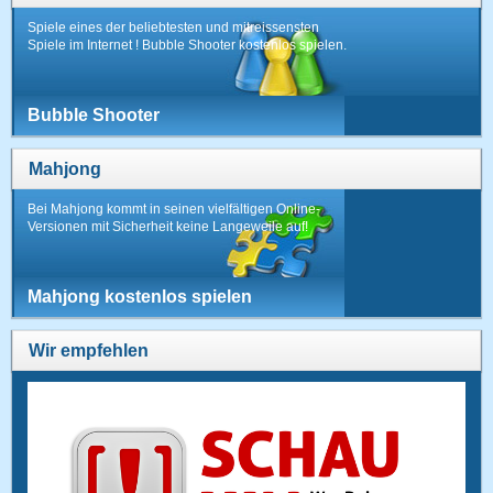
Spiele eines der beliebtesten und mitreissensten
Spiele im Internet ! Bubble Shooter kostenlos spielen.
Bubble Shooter
Mahjong
Bei Mahjong kommt in seinen vielfältigen Online-
Versionen mit Sicherheit keine Langeweile auf!
Mahjong kostenlos spielen
Wir empfehlen