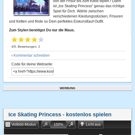
von der Frisur bis zum Kleid stylen? Dann
ist „Ice Skating Princess“ genau das richtige
Spiel für Dich. Wähle zwischen
verschiedenen Kleidungsstücken, Frisuren
und Ketten und finde so Dein perfektes Eiskunstlauf-Outfit.
Zum Stylen benötigst Du nur die Maus.
4
/
5
, Bewertungen:
2
›
Kommentar schreiben
Code für deine Webseite:
WERBUNG
Ice Skating Princess
- kostenlos spielen
Vollbild-Modus
100
%
Licht aus
Bookmarken
Zufallsspiel