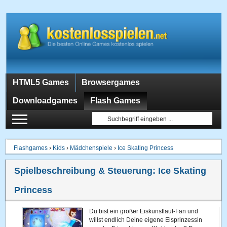
HTML5 Games
Browsergames
Downloadgames
Flash Games
Flashgames
›
Kids
›
Mädchenspiele
›
Ice Skating Princess
Spielbeschreibung & Steuerung:
Ice Skating
Princess
Du bist ein großer Eiskunstlauf-Fan und
willst endlich Deine eigene Eisprinzessin