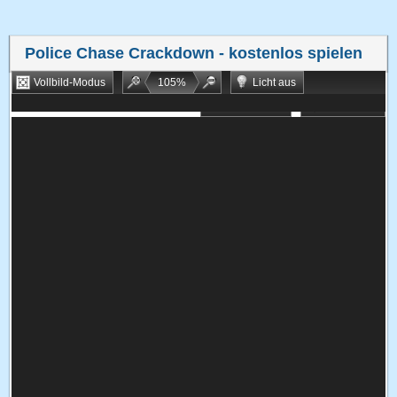
Police Chase Crackdown
- kostenlos spielen
Vollbild-Modus
105
%
Licht aus
Bookmarken
Zufallsspiel