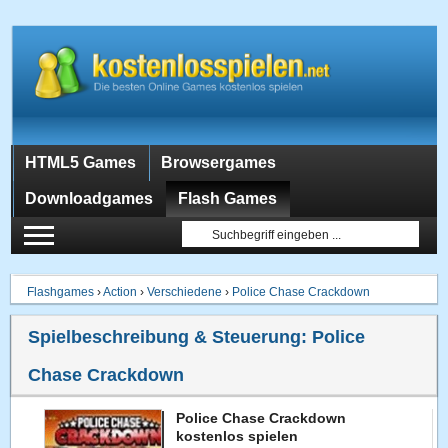
HTML5 Games
Browsergames
Downloadgames
Flash Games
Flashgames
›
Action
›
Verschiedene
›
Police Chase Crackdown
Spielbeschreibung & Steuerung:
Police
Chase Crackdown
Police Chase Crackdown
kostenlos spielen