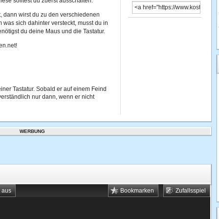
iese solltest du zuerst ausschalten.
t, dann wirst du zu den verschiedenen
 was sich dahinter versteckt, musst du in
ötigst du deine Maus und die Tastatur.
en.net!
ner Tastatur. Sobald er auf einem Feind
tverständlich nur dann, wenn er nicht
WERBUNG
t aus
Bookmarken
Zufallsspiel