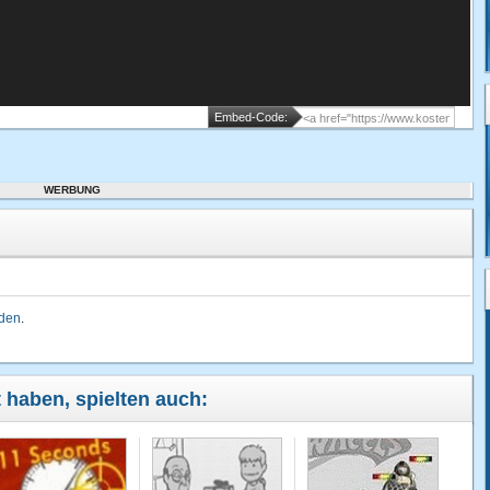
Embed-Code:
WERBUNG
lden
.
t haben, spielten auch: