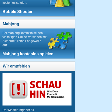
kostenlos spielen.
Bubble Shooter
Mahjong
Bei Mahjong kommt in seinen
vielfältigen Online-Versionen mit
Sicherheit keine Langeweile
auf!
Mahjong kostenlos spielen
Wir empfehlen
Der Medienratgeber für