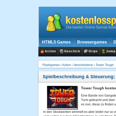
HTML5 Games
Browsergames
D
Action
Geschick
Grips
Jump
Flashgames
›
Action
›
Verschiedene
›
Tower Tough
Spielbeschreibung & Steuerung
Tower Tough kosten
Eine Bande von Gangstern
Turm gebracht und über 2
es nun, diese zu finden 
In den Stockwerken wimmelt es aber leider nur so 