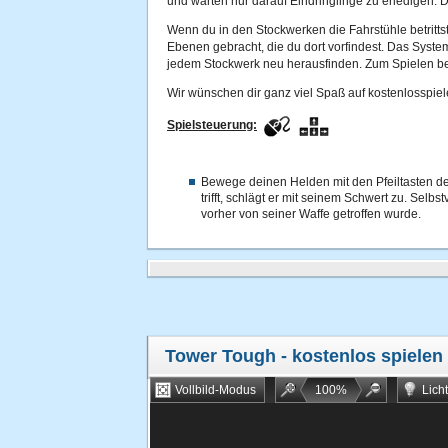
und warten nur darauf Eindringlinge zu erledigen. D
Wenn du in den Stockwerken die Fahrstühle betritts
Ebenen gebracht, die du dort vorfindest. Das System
jedem Stockwerk neu herausfinden. Zum Spielen ben
Wir wünschen dir ganz viel Spaß auf kostenlosspiel
Spielsteuerung:
Bewege deinen Helden mit den Pfeiltasten dei
trifft, schlägt er mit seinem Schwert zu. Selbs
vorher von seiner Waffe getroffen wurde.
Tower Tough
- kostenlos spielen
Vollbild-Modus
100
%
Lich