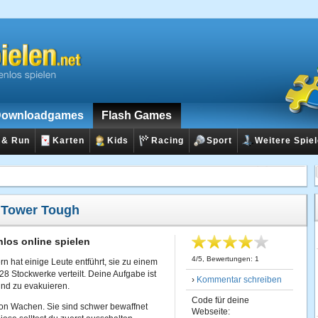
ownloadgames
Flash Games
 & Run
Karten
Kids
Racing
Sport
Weitere Spie
:
Tower Tough
los online spielen
4
/
5
, Bewertungen:
1
 hat einige Leute entführt, sie zu einem
8 Stockwerke verteilt. Deine Aufgabe ist
›
Kommentar schreiben
und zu evakuieren.
Code für deine
von Wachen. Sie sind schwer bewaffnet
Webseite: