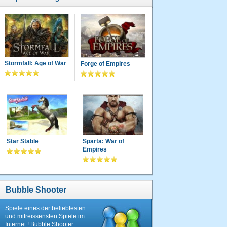
Stormfall: Age of War
Forge of Empires
Star Stable
Sparta: War of
Empires
Bubble Shooter
Spiele eines der beliebtesten
und mitreissensten Spiele im
Internet ! Bubble Shooter