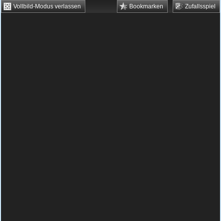
Vollbild-Modus verlassen
Bookmarken
Zufallsspiel
HTML5 Games
Browsergames
Downloadgames
Flash Games
Flashgames
›
Sport
›
Dart
›
Human Darts
Spielbeschreibung & Steuerung:
Human
Darts
Human Darts kostenlos spielen
In diesem Spiel musst du mit den