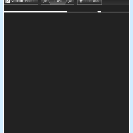
Vollbild-Modus
110
%
Licht aus
Bookmarken
Zufallsspiel