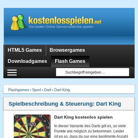
HTML5 Games
Browsergames
Downloadgames
Flash Games
Flashgames
›
Sport
›
Dart
›
Dart King
Spielbeschreibung & Steuerung:
Dart King
Dart King kostenlos spielen
In dieser Variante des Darts gilt es, so viele
Punkte wie möglich zu bekommen. Leider
ist es so, dass du nur eine bestimmte Anzahl