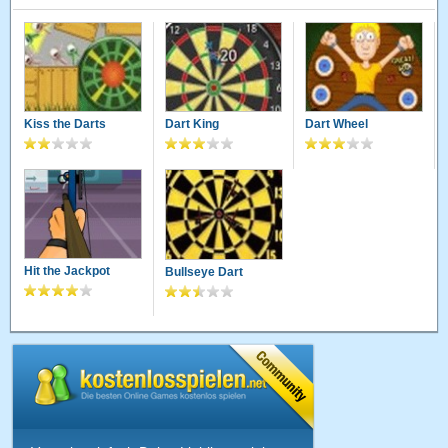
Kiss the Darts
Dart King
Dart Wheel
Hit the Jackpot
Bullseye Dart