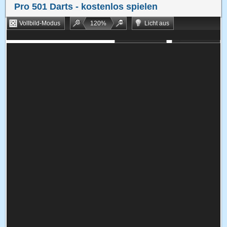
Pro 501 Darts
- kostenlos spielen
Vollbild-Modus
120
%
Licht aus
Bookmarken
Zufallsspiel