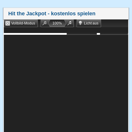
Hit the Jackpot
- kostenlos spielen
Vollbild-Modus
100
%
Licht aus
Bookmarken
Zufallsspiel