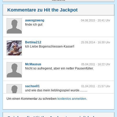
Kommentare zu Hit the Jackpot
awengzweng
04.08.2015 · 20:41 Uhr
finde ich gut
Bettina212
25.09.2014 · 16:30 Uhr
Ich Liebe Bogenschiessen-Kasse!!
McMausus
05.04.2011 · 16:22 Uhr
Nicht so aufregend, aber ein netter Pausenfüller.
sachse01
01.04.2011 · 21:57 Uhr
und wie das mein lieblingsspiel wurde..........
Um einen Kommentar zu schreiben
kostenlos anmelden
.
sachse01
16.03.2011 · 21:46 Uhr
sauber,ich denke das wird mein liebling unter allen spielen