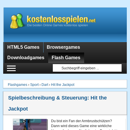
HTML5 Games
Browsergames
Downloadgames
Flash Games
Flashgames
›
Sport
›
Dart
›
Hit the Jackpot
Spielbeschreibung & Steuerung:
Hit the
Jackpot
Du bist ein Fan der Armbrustschützen?
Dann wird dieses Game eine wirkliche