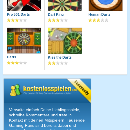
Pro 501 Darts
Dart King
Human Darts
Darts
Kiss the Darts
Verwalte einfach Deine Lieblingsspiele,
schreibe Kommentare und trete in
Kontakt mit deinen Mitspielern. Tausende
Gaming-Fans sind bereits dabei und