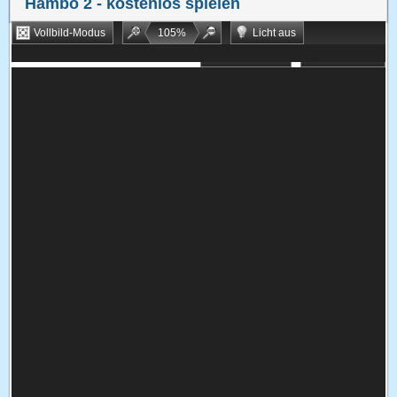
Hambo 2
- kostenlos spielen
Vollbild-Modus
105
%
Licht aus
Bookmarken
Zufallsspiel