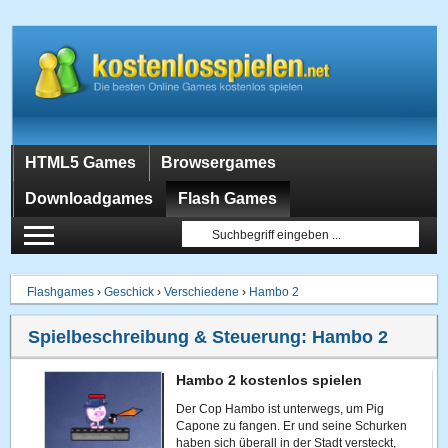
HTML5 Games
Browsergames
Downloadgames
Flash Games
Flashgames
›
Geschick
›
Verschiedene
›
Hambo 2
Spielbeschreibung & Steuerung:
Hambo 2
Hambo 2 kostenlos spielen
Der Cop Hambo ist unterwegs, um Pig
Capone zu fangen. Er und seine Schurken
haben sich überall in der Stadt versteckt,