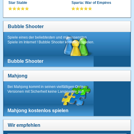
Star Stable
Sparta: War of Empires
Bubble Shooter
Spiele eines der beliebtesten und mitreissensten
Spiele im Internet ! Bubble Shooter kostenlos spielen.
Bubble Shooter
Mahjong
Bei Mahjong kommt in seinen vielfältigen Online-
Versionen mit Sicherheit keine Langeweile auf!
Mahjong kostenlos spielen
Wir empfehlen