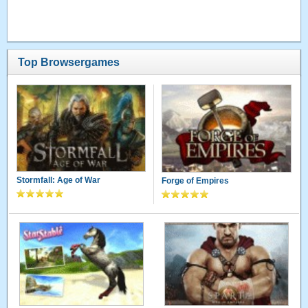
Top Browsergames
Stormfall: Age of War
Forge of Empires